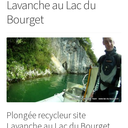
Lavanche au Lac du
menu
Ouvrir
Actualités
enfant
le
Bourget
menu
Contactez-nous
enfant
Plongée recycleur site
Lavanche au Lac du Bourget