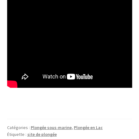
Catégories :
Plongée sous-marine
,
Plongée en Lac
Étiquette :
site de plongée