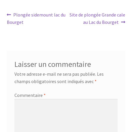
Navigation
Article
Article
Plongée sidemount lac du
Site de plongée Grande cale
précédent :
suivant :
Bourget
au Lac du Bourget
de
l’article
Laisser un commentaire
Votre adresse e-mail ne sera pas publiée.
Les
champs obligatoires sont indiqués avec
*
Commentaire
*