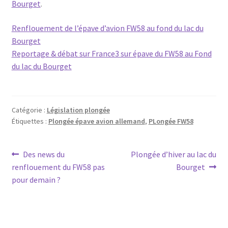
Bourget
.
Renflouement de l’épave d’avion FW58 au fond du lac du
Bourget
Reportage & débat sur France3 sur épave du FW58 au Fond
du lac du Bourget
Catégorie :
Législation plongée
Étiquettes :
Plongée épave avion allemand
,
PLongée FW58
Navigation
Article
Article
Des news du
Plongée d’hiver au lac du
précédent :
suivant :
renflouement du FW58 pas
Bourget
de
pour demain ?
l’article