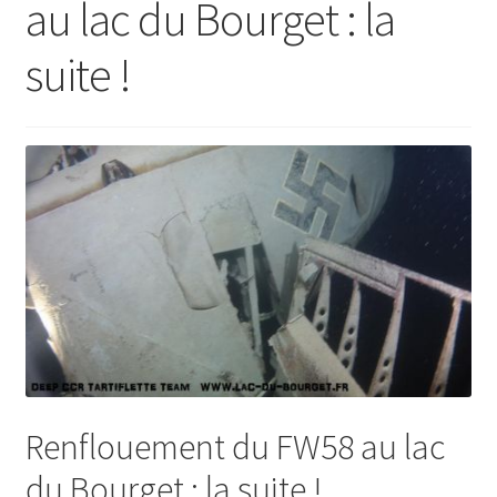
au lac du Bourget : la
menu
Ouvrir
Actualités
enfant
le
suite !
menu
Contactez-nous
enfant
Renflouement du FW58 au lac
du Bourget : la suite !